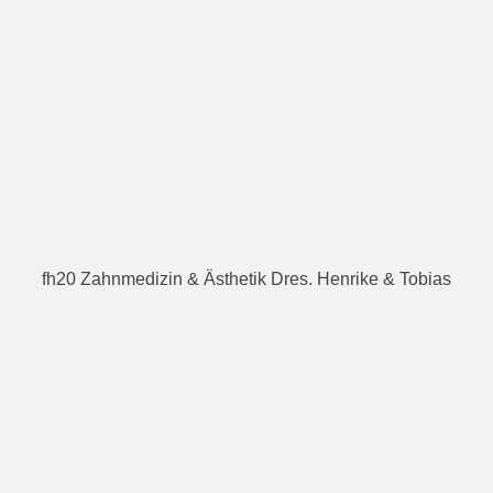
fh20 Zahnmedizin & Ästhetik Dres. Henrike & Tobias
Ostermann
Im Fischbeker Heidbrook 20
, 21149
Hamburg
040/468973920
info@fh20.de