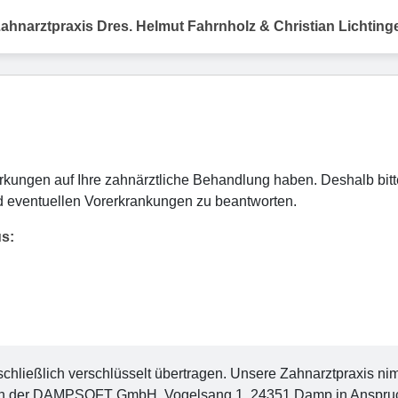
ahnarztpraxis Dres. Helmut Fahrnholz & Christian Lichting
ungen auf Ihre zahnärztliche Behandlung haben. Deshalb bitte
 eventuellen Vorerkrankungen zu beantworten.
us:
ließlich verschlüsselt übertragen. Unsere Zahnarztpraxis nimmt
n der DAMPSOFT GmbH, Vogelsang 1, 24351 Damp in Anspruch. M